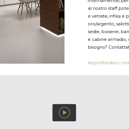
internamente) per 
al nostro staff pote
e vetrate, infissi e 
oro/argento, salotti
sedie, boiserie, ban
e cabine armadio, c
bisogno? Contattat
Approfondisci i nost