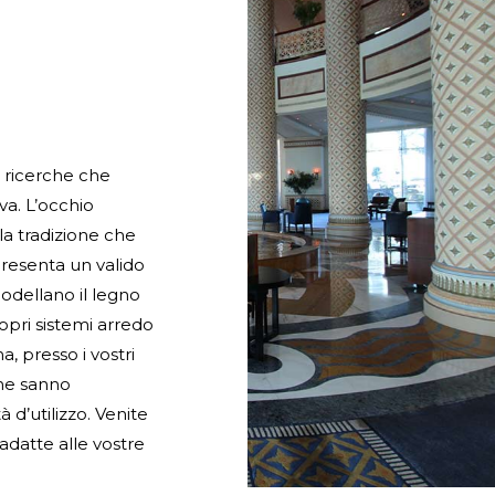
e ricerche che
a. L’occhio
lla tradizione che
presenta un valido
dellano il legno
ropri sistemi arredo
a, presso i vostri
che sanno
 d’utilizzo. Venite
 adatte alle vostre