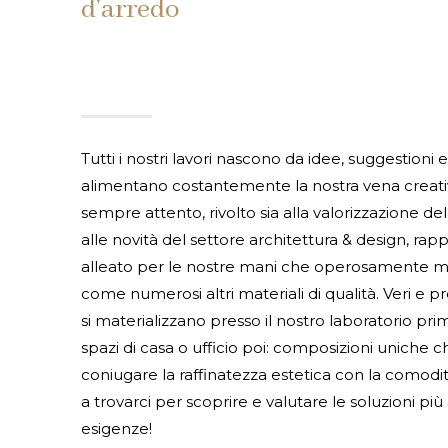
d’arredo
Tutti i nostri lavori nascono da idee, suggestioni 
alimentano costantemente la nostra vena creativ
sempre attento, rivolto sia alla valorizzazione de
alle novità del settore architettura & design, rap
alleato per le nostre mani che operosamente mo
come numerosi altri materiali di qualità. Veri e p
si materializzano presso il nostro laboratorio prim
spazi di casa o ufficio poi: composizioni uniche 
coniugare la raffinatezza estetica con la comodità
a trovarci per scoprire e valutare le soluzioni più
esigenze!