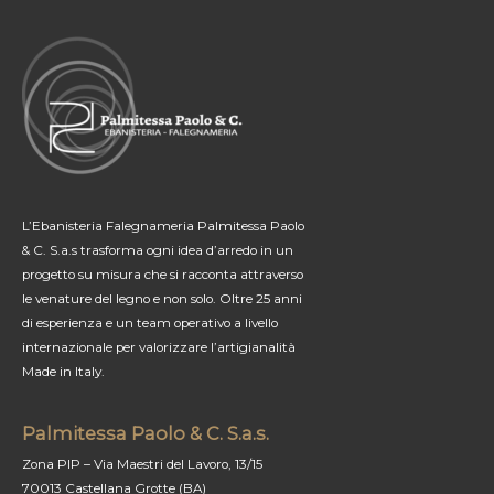
TUO
BAMBINO?
LA
CREA
EBANISTERIA
PALMITESSA
L’Ebanisteria Falegnameria Palmitessa Paolo
& C. S.a.s trasforma ogni idea d’arredo in un
progetto su misura che si racconta attraverso
le venature del legno e non solo. Oltre 25 anni
di esperienza e un team operativo a livello
internazionale per valorizzare l’artigianalità
Made in Italy.
Palmitessa Paolo & C. S.a.s.
Zona PIP – Via Maestri del Lavoro, 13/15
70013 Castellana Grotte (BA)