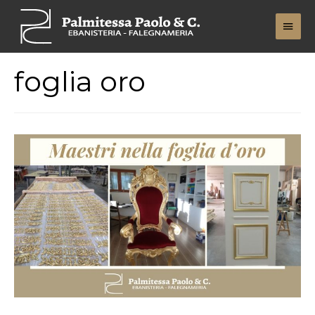
Men
Princ
foglia oro