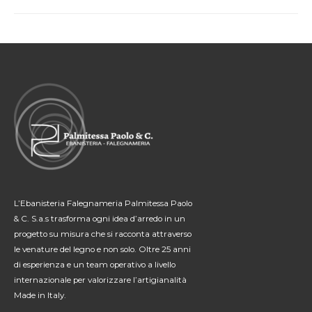
I
MOBILI
D’ANTIQUARIATO
DI
EBANISTERIA
PALMITESSA
L’ELEGANZA
È
DI
CASA
L’Ebanisteria Falegnameria Palmitessa Paolo
& C. S.a.s trasforma ogni idea d’arredo in un
progetto su misura che si racconta attraverso
le venature del legno e non solo. Oltre 25 anni
di esperienza e un team operativo a livello
internazionale per valorizzare l’artigianalità
Made in Italy.