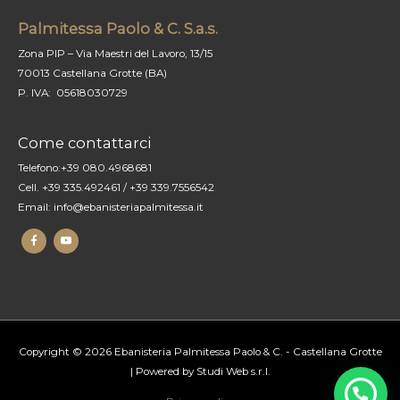
Palmitessa Paolo & C. S.a.s.
Zona PIP – Via Maestri del Lavoro, 13/15
70013 Castellana Grotte (BA)
P. IVA: 05618030729
Come contattarci
Telefono:
+39 080.4968681
Cell.
+39 335.492461
/
+39 339.7556542
Email:
info@ebanisteriapalmitessa.it
facebook
youtube
Copyright © 2026
Ebanisteria Palmitessa Paolo & C. - Castellana Grotte
| Powered by
Studi Web s.r.l.