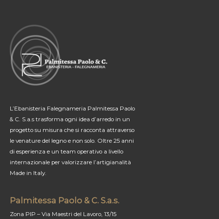
DI
EBANISTERIA
PALMITESSA
SONO
LA
SOLUZIONE
IDEALE
PER
LA
TUA
AZIENDA
L’Ebanisteria Falegnameria Palmitessa Paolo
& C. S.a.s trasforma ogni idea d’arredo in un
progetto su misura che si racconta attraverso
le venature del legno e non solo. Oltre 25 anni
di esperienza e un team operativo a livello
internazionale per valorizzare l’artigianalità
Made in Italy.
Palmitessa Paolo & C. S.a.s.
Zona PIP – Via Maestri del Lavoro, 13/15