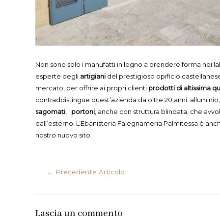
Non sono solo i manufatti in legno a prendere forma nei l
esperte degli
artigiani
del prestigioso opificio castellanese 
mercato, per offrire ai propri clienti
prodotti di altissima qu
contraddistingue quest’azienda da oltre 20 anni: alluminio
sagomati
, i
portoni
, anche con struttura blindata, che avv
dall’esterno. L’Ebanisteria Falegnameria Palmitessa è anch
nostro nuovo sito.
Navigazione
←
Precedente Articolo
articoli
Lascia un commento