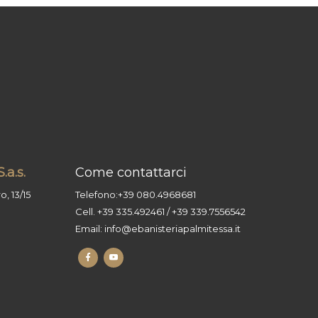
.a.s.
Come contattarci
, 13/15
Telefono:
+39 080.4968681
Cell.
+39 335.492461
/
+39 339.7556542
Email:
info@ebanisteriapalmitessa.it
facebook
youtube