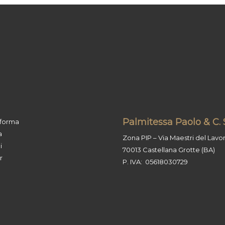
Palmitessa Paolo & C. S
sforma
a
Zona PIP – Via Maestri del Lavoro
i
70013 Castellana Grotte (BA)
r
P. IVA: 05618030729