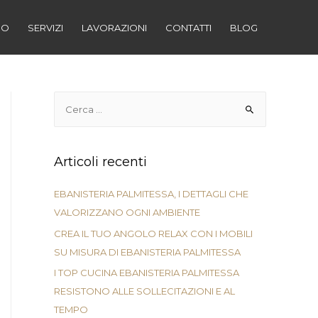
MO
SERVIZI
LAVORAZIONI
CONTATTI
BLOG
R
i
c
e
Articoli recenti
r
c
EBANISTERIA PALMITESSA, I DETTAGLI CHE
a
VALORIZZANO OGNI AMBIENTE
p
CREA IL TUO ANGOLO RELAX CON I MOBILI
e
SU MISURA DI EBANISTERIA PALMITESSA
r
I TOP CUCINA EBANISTERIA PALMITESSA
:
RESISTONO ALLE SOLLECITAZIONI E AL
TEMPO